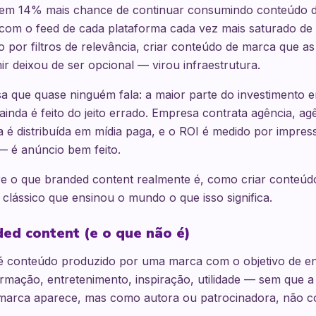
tem 14% mais chance de continuar consumindo conteúdo
 com o feed de cada plataforma cada vez mais saturado de
o por filtros de relevância, criar conteúdo de marca que a
 deixou de ser opcional — virou infraestrutura.
a que quase ninguém fala: a maior parte do investimento 
 ainda é feito do jeito errado. Empresa contrata agência, a
a é distribuída em mídia paga, e o ROI é medido por impres
— é anúncio bem feito.
re o que branded content realmente é, como criar conteúd
 clássico que ensinou o mundo o que isso significa.
ed content (e o que não é)
é conteúdo produzido por uma marca com o objetivo de ent
rmação, entretenimento, inspiração, utilidade — sem que a
A marca aparece, mas como autora ou patrocinadora, não 