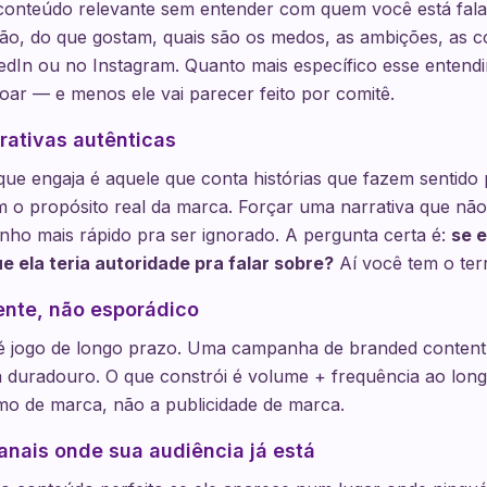
 conteúdo relevante sem entender com quem você está fala
ão, do que gostam, quais são os medos, as ambições, as c
edIn ou no Instagram. Quanto mais específico esse entend
oar — e menos ele vai parecer feito por comitê.
rativas autênticas
ue engaja é aquele que conta histórias que fazem sentido 
m o propósito real da marca. Forçar uma narrativa que nã
ho mais rápido pra ser ignorado. A pergunta certa é:
se 
e ela teria autoridade pra falar sobre?
Aí você tem o terr
tente, não esporádico
é jogo de longo prazo. Uma campanha de branded content 
a duradouro. O que constrói é volume + frequência ao lon
smo de marca, não a publicidade de marca.
anais onde sua audiência já está