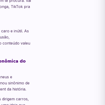
m te procura. Vai
onga, TikTok pra
aro e inútil. As
lusão,
o conteúdo valeu
ronômica do
pneus e
rnou sinônimo de
nt da história.
 dirigem carros,