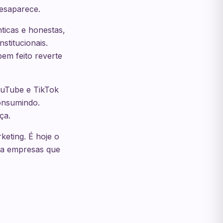
esaparece.
icas e honestas,
titucionais.
em feito reverte
ouTube e TikTok
onsumindo.
ça.
keting. É hoje o
ra empresas que