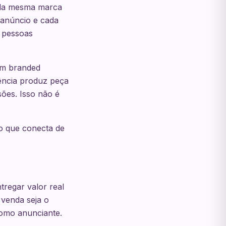
 da mesma marca
 anúncio e cada
s pessoas
em branded
gência produz peça
sões. Isso não é
o que conecta de
regar valor real
 venda seja o
como anunciante.