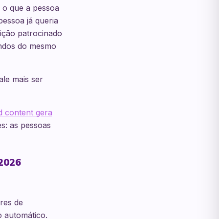
e o que a pessoa
pessoa já queria
rição patrocinado
undos do mesmo
ale mais ser
 content gera
es: as pessoas
 2026
res de
o automático.