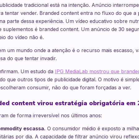
ublicidade tradicional está na intenção. Anúncio interromp
a tentar vender. Branded content entra no fluxo do que a 
na parte dessa experiência. Um vídeo educativo sobre nut
e suplementos é branded content. Um anúncio de 30 seg
io do vídeo não é.
: em um mundo onde a atenção é o recurso mais escasso, v
a do que tentar invadir.
nfirmam. Um estudo da
IPG MediaLab mostrou que branded
do que outros tipos de publicidade digital. O motivo é simpl
scolheram consumir, não do que foram forçadas a ver.
ed content virou estratégia obrigatória em
am de forma irreversível nos últimos anos:
ommodity escassa.
O consumidor médio é exposto a milha
tárias por dia. A capacidade de filtrar anúncio virou reflex