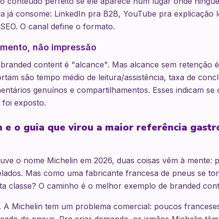
 o conteúdo perfeito se ele aparece num lugar onde ningué
a já consome: LinkedIn pra B2B, YouTube pra explicação l
a SEO. O canal define o formato.
amento, não impressão
 branded content é "alcance". Mas alcance sem retenção é c
rtam são tempo médio de leitura/assistência, taxa de conc
entários genuínos e compartilhamentos. Esses indicam se 
 foi exposto.
n e o guia que virou a maior referência gast
uve o nome Michelin em 2026, duas coisas vêm à mente: 
relados. Mas como uma fabricante francesa de pneus se to
ta classe? O caminho é o melhor exemplo de branded conte
 A Michelin tem um problema comercial: poucos franceses