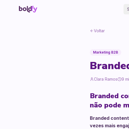
Voltar
Marketing B2B
Branded
Clara Ramos
9
mi
Branded con
não pode m
Branded content 
vezes mais engaj