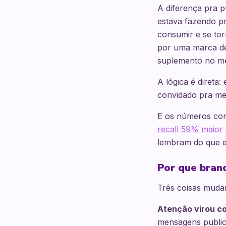
A diferença pra p
estava fazendo pr
consumir e se tor
por uma marca d
suplemento no me
A lógica é direta
convidado pra mes
E os números co
recall 59% maior
lembram do que e
Por que brand
Três coisas mudar
Atenção virou c
mensagens publici