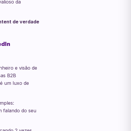
valioso da
ntent de verdade
edIn
nheiro e visão de
esas B2B
 é um luxo de
mples:
m falando do seu
icando 2 vezes