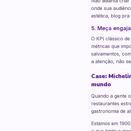
Não adianta criar
onde sua audiênci
estética, blog pr
5. Meça engaj
O KPI clássico de
métricas que impo
salvamentos, com
a atenção, não se
Case: Micheli
mundo
Quando a gente o
restaurantes est
gastronomia de al
Estamos em 1900.