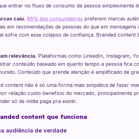
e entrar no fluxo de consumo da pessoa simplesmente d
rcas caiu.
86% dos consumidores
preferem marcas autênt
is em recomendações de pessoas do que em mensagens ins
al sofre com esse colapso de confiança. Branded content b
am relevância.
Plataformas como LinkedIn, Instagram, Y
strar conteúdo baseado em quanto tempo a pessoa fica c
punido. Conteúdo que prende atenção é amplificado de gra
d content não é só uma forma mais simpática de fazer mar
or relação custo-benefício do mercado, principalmente p
er só de mídia paga pra existir.
randed content que funciona
ua audiência de verdade