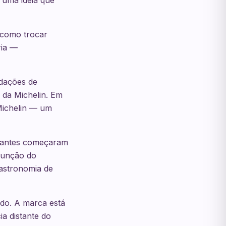
 uma ideia que
 como trocar
ria —
dações de
 da Michelin. Em
 Michelin — um
aurantes começaram
 função do
gastronomia de
do. A marca está
a distante do