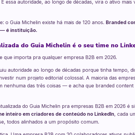
 E essa autoridade, ao longo de décadas, vira o ativo mais 
e: o Guia Michelin existe há mais de 120 anos.
Branded co
 é instituição.
lizada do Guia Michelin é o seu time no Link
te que importa pra qualquer empresa B2B em 2026.
uiu autoridade ao longo de décadas porque tinha tempo, di
nvestir num projeto editorial colossal. A maioria das empr
tem nenhuma das três coisas — e acha que branded content
tualizada do Guia Michelin pra empresas B2B em 2026 é si
me inteiro em criadores de conteúdo no LinkedIn
, cada u
ise, todos alinhados a um propósito comum.
ica. Uma empresa B2B com 20 colaboradores ativos publ