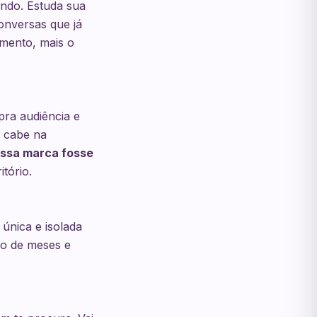
ndo. Estuda sua
onversas que já
imento, mais o
pra audiência e
o cabe na
essa marca fosse
itório.
única e isolada
go de meses e