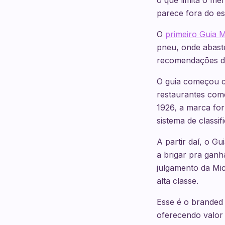
o que limita o me
parece fora do es
O
primeiro Guia M
pneu, onde abaste
recomendações de 
O guia começou c
restaurantes come
1926, a marca for
sistema de classi
A partir daí, o G
a brigar pra ganh
julgamento da Mi
alta classe.
Esse é o branded
oferecendo valor 