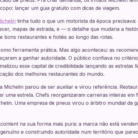
rcado de pneus. Pra criar demanda, os irmãos Michelin têm
copo: lançar um guia gratuito com dicas de viagem.
ichelin
tinha tudo o que um motorista da época precisava:
cer, mapas de estrada, e — o detalhe que mudaria a histó
bons restaurantes e hotéis ao longo das rotas.
omo ferramenta prática. Mas algo aconteceu: as recomen
çaram a ganhar autoridade. O público confiava no critério
malizou esse capital de credibilidade lançando as estrelas
ficação dos melhores restaurantes do mundo.
uia Michelin parou de ser auxiliar e virou referência. Rest
ar uma estrela. Chefs reorganizaram carreiras inteiras em
chelin. Uma empresa de pneus virou o árbitro mundial da 
 content na sua forma mais pura: a marca não está venden
genuíno e construindo autoridade num território que pareci