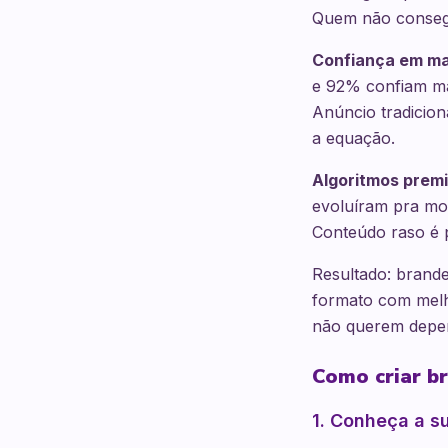
Quem não consegu
Confiança em ma
e 92% confiam ma
Anúncio tradicion
a equação.
Algoritmos premi
evoluíram pra mo
Conteúdo raso é 
Resultado: brande
formato com melh
não querem depend
Como criar b
1. Conheça a s