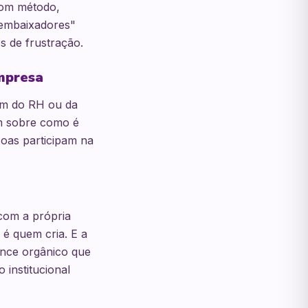
com método,
 embaixadores"
s de frustração.
mpresa
ém do RH ou da
em sobre como é
soas participam na
 com a própria
 é quem cria. E a
ance orgânico que
institucional