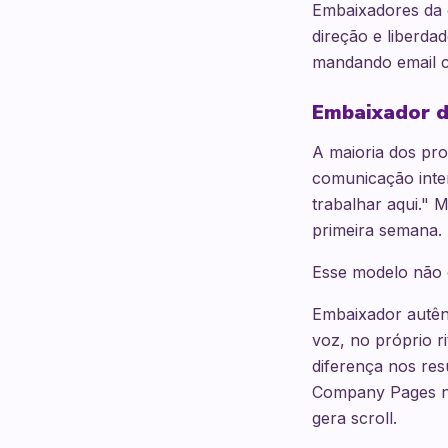
Embaixadores da 
direção e liberda
mandando email co
Embaixador d
A maioria dos pr
comunicação inte
trabalhar aqui." 
primeira semana.
Esse modelo não c
Embaixador autênt
voz, no próprio r
diferença nos res
Company Pages no 
gera scroll.