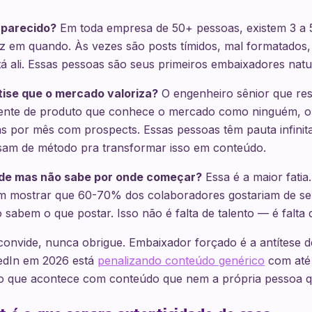
 parecido?
Em toda empresa de 50+ pessoas, existem 3 a 
z em quando. Às vezes são posts tímidos, mal formatados,
á ali. Essas pessoas são seus primeiros embaixadores natur
ise que o mercado valoriza?
O engenheiro sênior que re
ente de produto que conhece o mercado como ninguém, o
 por mês com prospects. Essas pessoas têm pauta infinita
isam de método pra transformar isso em conteúdo.
e mas não sabe por onde começar?
Essa é a maior fatia
m mostrar que 60-70% dos colaboradores gostariam de ser
sabem o que postar. Isso não é falta de talento — é falta d
convide, nunca obrigue. Embaixador forçado é a antítese de
kedIn em 2026 está
penalizando conteúdo genérico
com até
 o que acontece com conteúdo que nem a própria pessoa qu