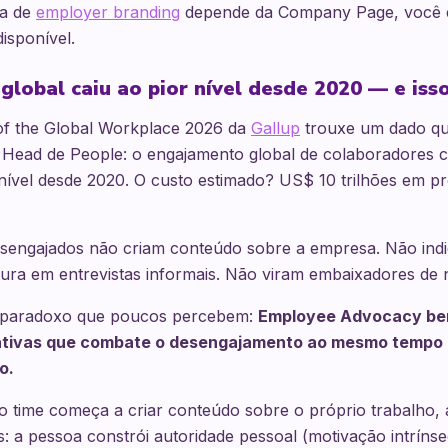
ia de
employer branding
depende da Company Page, você 
isponível.
lobal caiu ao pior nível desde 2020 — e iss
 of the Global Workplace 2026 da
Gallup
trouxe um dado que
 Head de People: o engajamento global de colaboradores 
ível desde 2020. O custo estimado? US$ 10 trilhões em pr
sengajados não criam conteúdo sobre a empresa. Não ind
ura em entrevistas informais. Não viram embaixadores de 
 paradoxo que poucos percebem:
Employee Advocacy bem
iativas que combate o desengajamento ao mesmo tempo
o.
 time começa a criar conteúdo sobre o próprio trabalho,
s: a pessoa constrói autoridade pessoal (motivação intrínse