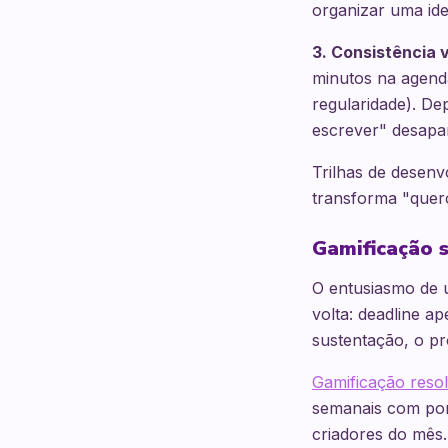
organizar uma id
3. Consistência v
minutos na agenda
regularidade). De
escrever" desapa
Trilhas de desen
transforma "quero
Gamificação s
O entusiasmo de 
volta: deadline a
sustentação, o p
Gamificação reso
semanais com pon
criadores do mês