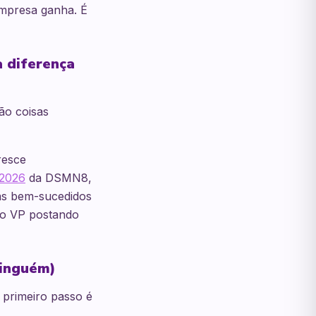
empresa ganha. É
a diferença
ão coisas
resce
 2026
da DSMN8,
as bem-sucedidos
 o VP postando
ninguém)
 primeiro passo é