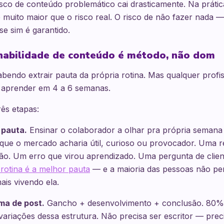
risco de conteúdo problemático cai drasticamente. Na práti
muito maior que o risco real. O risco de não fazer nada — i
e sim é garantido.
habilidade de conteúdo é método, não dom
endo extrair pauta da própria rotina. Mas qualquer profis
aprender em 4 a 6 semanas.
ês etapas:
 pauta.
Ensinar o colaborador a olhar pra própria semana e
 que o mercado acharia útil, curioso ou provocador. Uma 
o. Um erro que virou aprendizado. Uma pergunta de clien
rotina é a melhor pauta
— e a maioria das pessoas não p
is vivendo ela.
ima de post.
Gancho + desenvolvimento + conclusão. 80%
ariações dessa estrutura. Não precisa ser escritor — prec