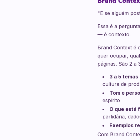
Brand Contex
"E se alguém pos
Essa é a pergunta
— é contexto.
Brand Context é o
quer ocupar, qual
páginas. São 2 a 
3 a 5 temas 
cultura de prod
Tom e perso
espírito
O que está 
partidária, dad
Exemplos re
Com Brand Context