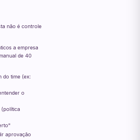
sta não é controle
áticos a empresa
 manual de 40
do time (ex:
entender o
política
erto"
dir aprovação