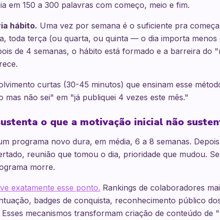
eia em 150 a 300 palavras com começo, meio e fim.
ia hábito.
Uma vez por semana é o suficiente pra começar
, toda terça (ou quarta, ou quinta — o dia importa menos
pois de 4 semanas, o hábito está formado e a barreira do "
rece.
volvimento curtas (30-45 minutos) que ensinam esse métod
 mas não sei" em "já publiquei 4 vezes este mês."
ustenta o que a motivação inicial não susten
um programa novo dura, em média, 6 a 8 semanas. Depois d
pertado, reunião que tomou o dia, prioridade que mudou. S
rograma morre.
lve exatamente esse ponto.
Rankings de colaboradores mais
tuação, badges de conquista, reconhecimento público do
. Esses mecanismos transformam criação de conteúdo de "