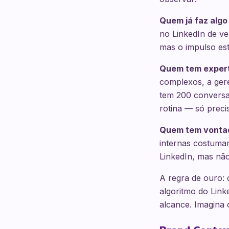
Quem já faz algo
no LinkedIn de ve
mas o impulso est
Quem tem expert
complexos, a ger
tem 200 conversas
rotina — só prec
Quem tem vontad
internas costuma
LinkedIn, mas não 
A regra de ouro: 
algoritmo do Lin
alcance. Imagina