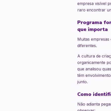
empresa visível 
raro encontrar um
Programa form
que importa
Muitas empresas 
diferentes.
A cultura de cri
organicamente po
que analisou qua
têm envolvimento 
junto.
Como identif
Não adianta pegar
observar: