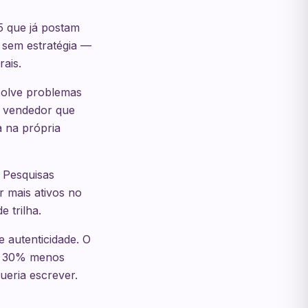
5 que já postam
 sem estratégia —
ais.
solve problemas
 vendedor que
 na própria
. Pesquisas
 mais ativos no
e trilha.
 autenticidade. O
 30% menos
eria escrever.