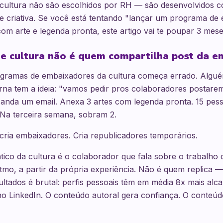
cultura não são escolhidos por RH — são desenvolvidos 
de criativa. Se você está tentando "lançar um programa de
m arte e legenda pronta, este artigo vai te poupar 3 mese
e cultura não é quem compartilha post da e
ogramas de embaixadores da cultura começa errado. Algu
rna tem a ideia: "vamos pedir pros colaboradores postar
Manda um email. Anexa 3 artes com legenda pronta. 15 pes
 Na terceira semana, sobram 2.
ria embaixadores. Cria republicadores temporários.
ico da cultura é o colaborador que fala sobre o trabalho
itmo, a partir da própria experiência. Não é quem replica —
ultados é brutal: perfis pessoais têm em média 8x mais alc
LinkedIn. O conteúdo autoral gera confiança. O conteúdo 