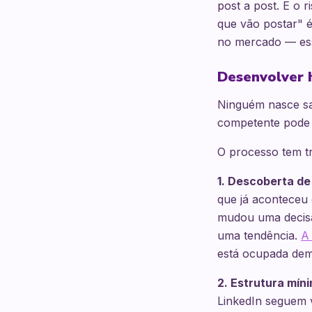
post a post. E o 
que vão postar" é 
no mercado — ess
Desenvolver 
Ninguém nasce sab
competente pode 
O processo tem tr
1. Descoberta de
que já aconteceu
mudou uma decisã
uma tendência.
A 
está ocupada dema
2. Estrutura mín
LinkedIn seguem v