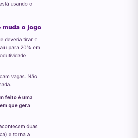
está usando o
o muda o jogo
 deveria tirar o
caiu para 20% em
odutividade
icam vagas. Não
nada.
 feito é uma
 em que gera
 acontecem duas
ca) e torna a