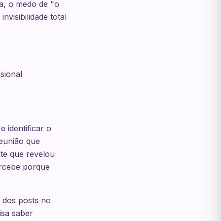
ca, o medo de "o
nvisibilidade total
sional
 identificar o
reunião que
te que revelou
ercebe porque
 dos posts no
isa saber