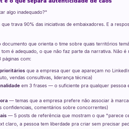
t é o que separa autenticidade de caos
tar algo inadequado?"
 que trava 90% das iniciativas de embaixadores. E a respo
 documento que orienta o time sobre quais territórios tem
 tom é adequado, o que não faz parte da narrativa. Não é
3 páginas com:
prioritários
que a empresa quer que apareçam no LinkedIn 
uto, vendas consultivas, liderança técnica)
nalidade
em 3 frases — o suficiente pra qualquer pessoa 
fora
— temas que a empresa prefere não associar à marca (
os confidenciais, comentários sobre concorrentes)
ais
— 5 posts de referência que mostram o que "parece c
 claro, a pessoa tem liberdade pra criar sem precisar pe