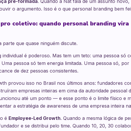
nça pré-formada
. Quando a Nat fala de um assunto novo, o
 ouvir o argumento. Isso é o que personal branding bem fe
 pro coletivo: quando personal branding vira
 parte que quase ninguém discute.
g individual é poderoso. Mas tem um teto: uma pessoa só 
 Uma pessoa só tem energia limitada. Uma pessoa só, por m
lcance de dez pessoas consistentes.
th provou isso no Brasil nos últimos anos: fundadores co
struíram empresas inteiras em cima da autoridade pessoal d
ncionou até um ponto — e esse ponto é o limite físico e 
entar a estratégia de awareness de uma empresa inteira na
lo é
Employee-Led Growth
. Quando a mesma lógica de pe
fundador e se distribui pelo time. Quando 10, 20, 30 cola