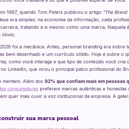
como você trabalha e do que é possível esperar de você.
em 1997, quando Tom Peters publicou o artigo
"The Brand 
ese era simples: na economia da informação, cada profissi
 carreira, tratando a si mesmo como uma marca. Naquela 
 óbvio.
26 foi a mecânica. Antes, personal branding era sobre te
tas bem desenhado e um currículo sólido. Hoje é sobre o q
ta, como você interage e que tipo de conteúdo você cria 
o LinkedIn, que virou o principal palco profissional do Bra
o mentem. Além dos
92% que confiam mais em pessoas 
os consumidores
preferem marcas autênticas e honestas n
ém quer mais ouvir a voz institucional da empresa. A galer
construir sua marca pessoal