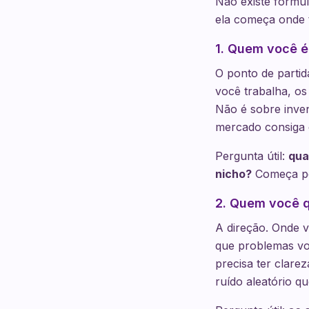
Não existe fórmul
ela começa onde 
1. Quem você é
O ponto de partida
você trabalha, os
Não é sobre inven
mercado consiga 
Pergunta útil:
qua
nicho?
Começa po
2. Quem você q
A direção. Onde v
que problemas vo
precisa ter clar
ruído aleatório q