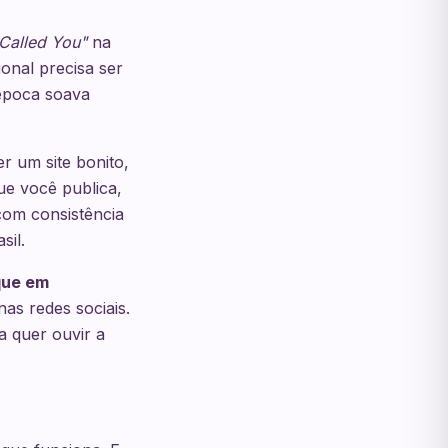
Called You"
na
onal precisa ser
época soava
r um site bonito,
ue você publica,
com consistência
sil.
que em
as redes sociais.
a quer ouvir a