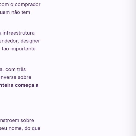
e com o comprador
 quem não tem
 infraestrutura
vendedor, designer
 tão importante
a, com três
conversa sobre
nteira começa a
onstroem sobre
 seu nome, do que