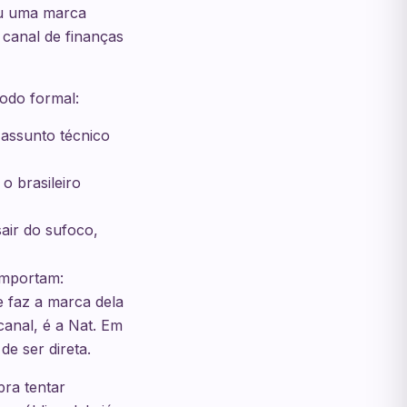
uiu uma marca
canal de finanças
todo formal:
 assunto técnico
o brasileiro
air do sufoco,
importam:
e faz a marca dela
canal, é a Nat. Em
e ser direta.
pra tentar