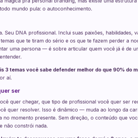
a mágica pra personal branding, mas existe uma estrutura
todo mundo pula: o autoconhecimento.
. Seu DNA profissional. Inclui suas paixões, habilidades, va
 temas que te tiram do sério e os que te fazem perder a n
tar uma persona — é sobre articular quem você já é de um
entender.
is 3 temas você sabe defender melhor do que 90% do 
r aí.
uer ser
ocê quer chegar, que tipo de profissional você quer ser 
cê quer resolver. Isso é dinâmico — muda ao longo da ca
eza no momento presente. Sem direção, o conteúdo que voc
ue não constrói nada.