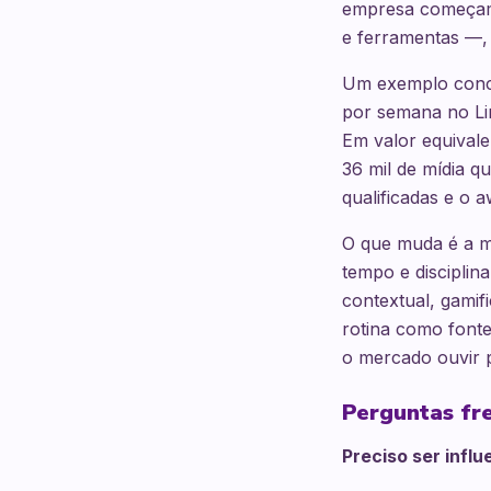
empresa começam
e ferramentas —, 
Um exemplo concr
por semana no Lin
Em valor equivale
36 mil de mídia q
qualificadas e o 
O que muda é a m
tempo e disciplin
contextual, gamif
rotina como fonte
o mercado ouvir p
Perguntas fr
Preciso ser infl