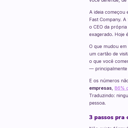
você defende, de 
A ideia começou 
Fast Company. A t
o CEO da própria
exagerado. Hoje é
O que mudou em 20
um cartão de visi
o que você comen
— principalmente n
E os números nã
empresas
,
86% d
Traduzindo: ningu
pessoa.
3 passos pra 