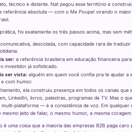
o, técnico e distante. Nat pegou esse território e constr
e referência absoluta — com o Me Poupe! virando o maior 
sil.
 prática, foi exatamente os três passos acima, mas sem mé
comunicativa, descolada, com capacidade rara de traduzir
tidiana.
s ser:
a referência brasileira em educação financeira para 
 investidor já sofisticado.
s ser vista:
alguém em quem você confia pra te ajudar a s
 e com humor.
inhamento, ela construiu presença em todos os canais que 
m, LinkedIn, livros, palestras, programas de TV. Mas o qu
 multi-plataforma — é a consistência de voz. Em qualquer 
o mesmo jeito de falar, o mesmo humor, a mesma coragem d
so é uma coisa que a maioria das empresas B2B paga caro 