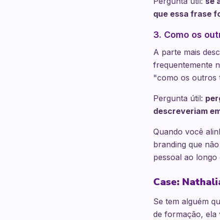
Pergunta útil:
se 
que essa frase f
3. Como os out
A parte mais des
frequentemente n
"como os outros 
Pergunta útil:
per
descreveriam em 
Quando você alin
branding que não
pessoal ao longo 
Case: Nathali
Se tem alguém que
de formação, ela 