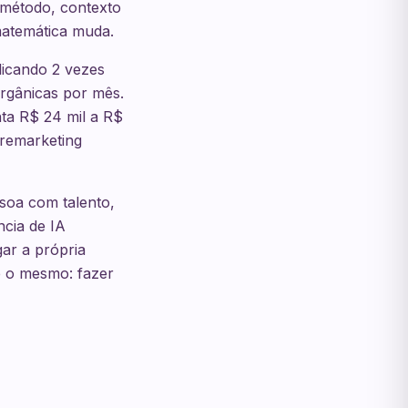
método, contexto
 matemática muda.
icando 2 vezes
orgânicas por mês.
ta R$ 24 mil a R$
 remarketing
soa com talento,
ncia de IA
gar a própria
é o mesmo: fazer