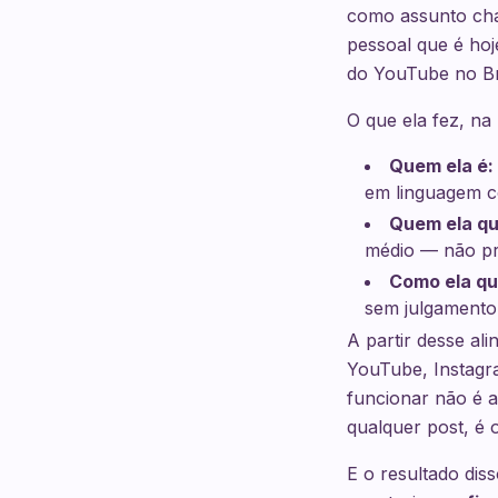
como assunto chat
pessoal que é hoj
do YouTube no Bra
O que ela fez, na
Quem ela é:
em linguagem co
Quem ela qui
médio — não pro
Como ela qui
sem julgamento
A partir desse al
YouTube, Instagra
funcionar não é a
qualquer post, é 
E o resultado dis