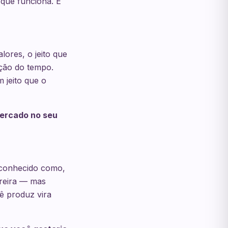
 que funciona. E
lores, o jeito que
oção do tempo.
 jeito que o
mercado no seu
reconhecido como,
rreira — mas
ê produz vira