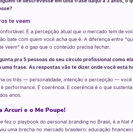
alguém te descrevesse em uma frase daqui a 3 anos, o q
osse?
ros te veem
confortável. É a percepção atual que o mercado tem de vo
ão bate com quem você acha que é. A diferença entre "q
te veem" é o gap que o conteúdo precisa fechar.
gunta pra 5 pessoas do seu círculo profissional como ela
uma frase. As respostas vão te dizer onde você está ho
ha os três — personalidade, intenção e percepção — você
 é performance. É coerência. E coerência é o que sustent
dos anos.
a Arcuri e o Me Poupe!
 fez o playbook do personal branding no Brasil, é a Nat Ar
viu uma brecha no mercado brasileiro: educação financeira