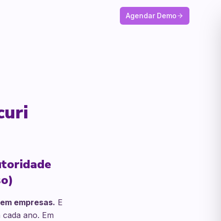
Agendar Demo
curi
utoridade
so)
 em empresas.
E
 a cada ano. Em