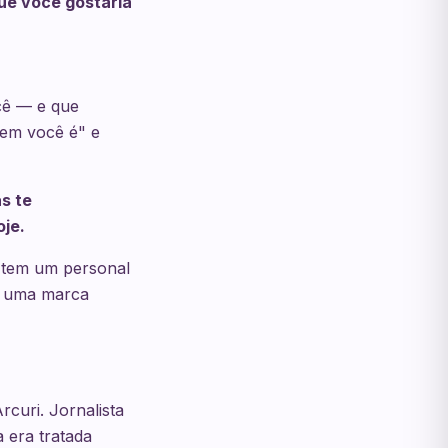
ue você gostaria
cê — e que
uem você é" e
s te
je.
 tem um personal
a uma marca
curi. Jornalista
 era tratada