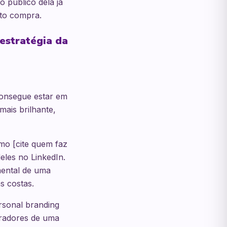
 público dela já
ito compra.
 estratégia da
consegue estar em
ais brilhante,
mo [cite quem faz
eles no LinkedIn.
mental de uma
s costas.
rsonal branding
boradores de uma