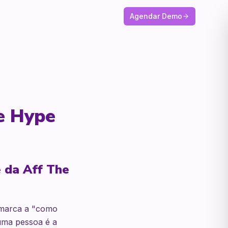
Agendar Demo
e Hype
e da Aff The
 marca a "como
 uma pessoa é a