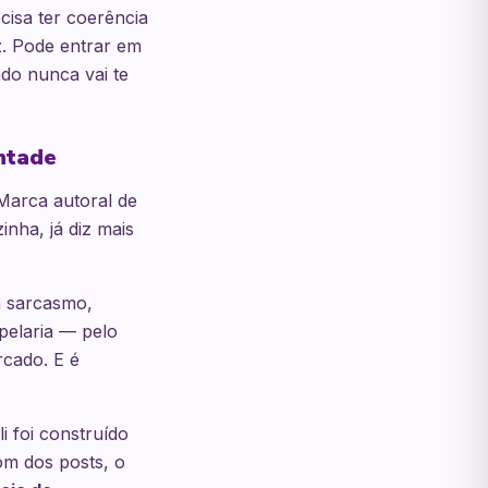
isa ter coerência
z. Pode entrar em
do nunca vai te
ntade
 Marca autoral de
nha, já diz mais
a sarcasmo,
pelaria — pelo
rcado. E é
 foi construído
om dos posts, o