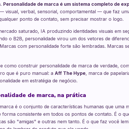
a.
Personalidade de marca é um sistema completo de ex
— visual, verbal, sensorial, comportamental — que faz u
ualquer ponto de contato, sem precisar mostrar o logo.
ercado saturado, IA produzindo identidades visuais em s
ndo o B2B, personalidade virou um dos vetores de diferen
r. Marcas com personalidade forte são lembradas. Marcas 
re como construir personalidade de marca de verdade, com 
iro que é puro manual: a
Aff The Hype
, marca de papelari
nalidade em estratégia de negócio.
nalidade de marca, na prática
 marca é o conjunto de características humanas que uma 
forma consistente em todos os pontos de contato. É o que
as são "amigas" e outras nem tanto. É o que faz você le