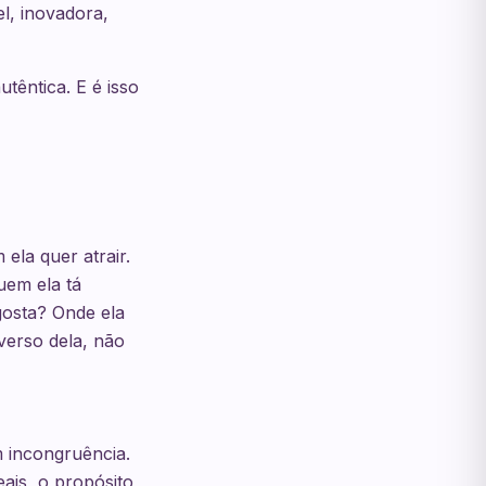
l, inovadora,
têntica. E é isso
ela quer atrair.
uem ela tá
gosta? Onde ela
verso dela, não
 incongruência.
ais, o propósito