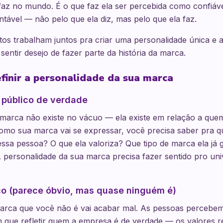
faz no mundo. É o que faz ela ser percebida como confiáve
tável — não pelo que ela diz, mas pelo que ela faz.
os trabalham juntos pra criar uma personalidade única e au
sentir desejo de fazer parte da história da marca.
efinir a personalidade da sua marca
 público de verdade
marca não existe no vácuo — ela existe em relação a quem 
como sua marca vai se expressar, você precisa saber pra q
ssa pessoa? O que ela valoriza? Que tipo de marca ela já 
personalidade da sua marca precisa fazer sentido pro uni
ico (parece óbvio, mas quase ninguém é)
arca que você não é vai acabar mal. As pessoas percebem
 que refletir quem a empresa é de verdade — os valores re