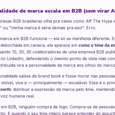
lidade de marca escala em B2B (sem virar A
resas B2B brasileiras olha pra cases como Aff The Hype e
ou "minha marca é séria demais pra isso". Erro.
marca em B2B funciona — ela só se manifesta diferente. E
 debochada em caneca, ela aparece em
como o time da e
uando 10, 20, 30 colaboradores de uma empresa B2B publ
 no LinkedIn, defendendo o mesmo ponto de vista mas com
stribuída vira a personalidade da marca aos olhos do merc
onalidade saísse da brand book e fosse morar nas pessoas
 visível, viva e — principalmente — escalável. Esse é o prin
rowth
: distribuir a expressão da marca pelo time, mantend
 voz humana real.
 em B2B, ninguém compra de logo. Compra-se de pessoa
to. E quando o seu time inteiro parece entender do assun