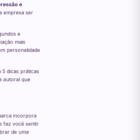
pressão e
ma empresa ser
egundos e
ciação mais
sem personalidade
5 dicas práticas
a autoral que
marca incorpora
 faz você sentir
mbrar de uma