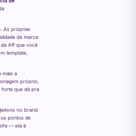
cia de
da
. As próprias
alidade da marca
 da Aff que você
om template,
 mais a
sonagem próprio,
 forte que dá pra
jetivos no brand
 os pontos de
ofa — ela é