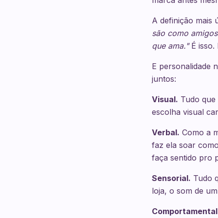
marca antes mesm
A definição mais 
são como amigos:
que ama."
É isso.
E personalidade 
juntos:
Visual.
Tudo que é
escolha visual ca
Verbal.
Como a mar
faz ela soar como
faça sentido pro 
Sensorial.
Tudo qu
loja, o som de um
Comportamental