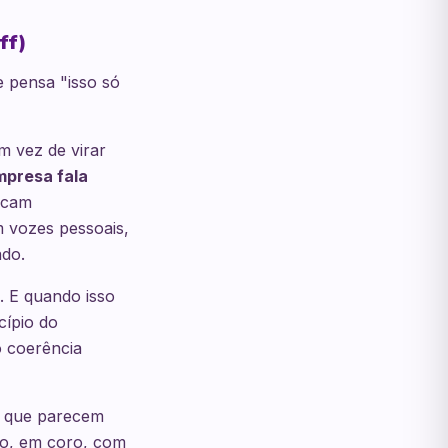
ff)
 pensa "isso só
m vez de virar
mpresa fala
icam
 vozes pessoais,
ado.
. E quando isso
cípio do
o coerência
s que parecem
to, em coro, com