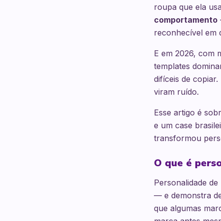
roupa que ela us
comportamento
reconhecível em q
E em 2026, com m
templates domina
difíceis de copia
viram ruído.
Esse artigo é sob
e um case brasile
transformou perso
O que é perso
Personalidade de
— e demonstra de 
que algumas marc