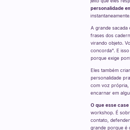
jeito que eles r
personalidade em
instantaneamente
A grande sacada 
frases dos cadern
virando objeto. 
concorda". E iss
porque exige ponto
Eles também cria
personalidade pr
com voz própria, 
encarnar em algué
O que esse case 
workshop. É sobr
contato, defenden
grande porque é 