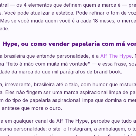
ntral — os 4 elementos que definem quem a marca é — prec
. Você pode atualizar a estética. Pode refinar o tom de vo
Mas se você muda quem você é a cada 18 meses, o merca
ade.
e Hype, ou como vender papelaria com má vo
 brasileira que entende personalidade, é a
Aff The Hype
.
a "feito à mão com muita má vontade" — e essa frase, sozi
idade da marca do que mil parágrafos de brand book.
, irreverente, brasileira até o talo, com humor que mistur
a. Eles não fingem ser uma marca aspiracional limpa de pa
iem do tipo de papelaria aspiracional limpa que domina o me
 antítese que mora o ouro.
 em qualquer canal da Aff The Hype, percebe que tudo ali
mesma personalidade: o site, o Instagram, a embalagem, o t