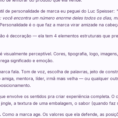
o de lembrar do produto que ela vende.
útil de personalidade de marca eu peguei do Luc Speisser:
 você encontra um número enorme deles todos os dias, m
 Personalidade é o que faz a marca virar amizade na cabe
não é decoração — ela tem 4 elementos estruturais que pr
 visualmente perceptível. Cores, tipografia, logo, imagens
rrega significado e emoção.
ca fala. Tom de voz, escolha de palavras, jeito de constr
 amiga, mentora, líder, irmã mais velha — ou qualquer out
posicionamento.
e envolve os sentidos pra criar experiência completa. O 
 jingle, a textura de uma embalagem, o sabor (quando faz s
.
Como a marca age. Os valores que ela defende, as posiçõ