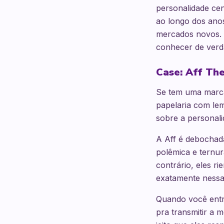
personalidade ce
ao longo dos anos
mercados novos. 
conhecer de verd
Case: Aff Th
Se tem uma marca
papelaria com lem
sobre a personal
A Aff é debochada
polêmica e ternur
contrário, eles r
exatamente nessa
Quando você entra
pra transmitir a 