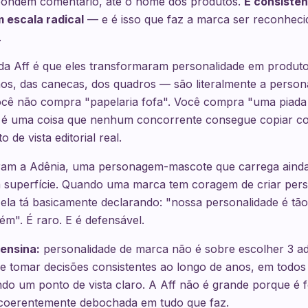
espondem comentário, até o nome dos produtos.
É consistên
 escala radical
— e é isso que faz a marca ser reconheci
.
da Aff é que eles transformaram personalidade em produto
os, das canecas, dos quadros — são literalmente a person
Você não compra "papelaria fofa". Você compra "uma piada
o é uma coisa que nenhum concorrente consegue copiar c
 de vista editorial real.
ram a Adênia, uma personagem-mascote que carrega ainda
a superfície. Quando uma marca tem coragem de criar per
ela tá basicamente declarando: "nossa personalidade é tão
m". É raro. E é defensável.
ensina:
personalidade de marca não é sobre escolher 3 ad
e tomar decisões consistentes ao longo de anos, em todos
do um ponto de vista claro. A Aff não é grande porque é f
coerentemente debochada em tudo que faz.